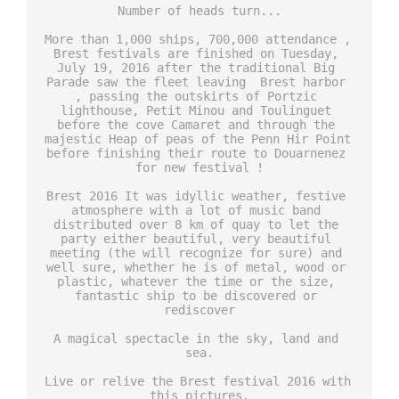
Number of heads turn...

More than 1,000 ships, 700,000 attendance , 
Brest festivals are finished on Tuesday, 
July 19, 2016 after the traditional Big 
Parade saw the fleet leaving  Brest harbor 
, passing the outskirts of Portzic 
lighthouse, Petit Minou and Toulinguet 
before the cove Camaret and through the 
majestic Heap of peas of the Penn Hir Point 
before finishing their route to Douarnenez 
for new festival !

Brest 2016 It was idyllic weather, festive 
atmosphere with a lot of music band 
distributed over 8 km of quay to let the 
party either beautiful, very beautiful 
meeting (the will recognize for sure) and 
well sure, whether he is of metal, wood or 
plastic, whatever the time or the size, 
fantastic ship to be discovered or 
rediscover

A magical spectacle in the sky, land and 
sea.

Live or relive the Brest festival 2016 with 
this pictures.