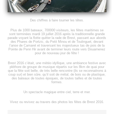
Des chiffres à faire tourner les têtes.
Plus de 1000 bateaux, 700000 visiteurs, les fêtes maritimes se
sont terminées mardi 19 juillet 2016 après
la traditionnelle grande
parade voyant la flotte quitter la rade de
Brest,
passant aux abords
des Phares de
Portzic,
du Petit Minou et de
Toulinguet,
devant
l’anse de
Camaret
et traversant les majestueux tas de pois de la
Pointe
de
Penn
Hir
avant de terminer
leurs route
vers
Douarnenez
pour de nouveau jour de fête !
Brest
2016 c’était, une météo idyllique, une ambiance festive avec
pléthore de groupe de musique répartis sur les 8km de quai pour
que la fête soit belle, de très belle rencontre (ils
se reconnaitrons
à
coup sur) et bien sûre, qu’il soit de métal, de bois ou de plastique,
des bateaux de toutes époques, de toutes tailles et de toutes
formes.
Un spectacle magique entre ciel, terre et mer.
Vivez ou revivez au travers des photos les fêtes de
Brest
2016.